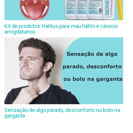
Kit de produtos Halitus para mau hálito e cáseos
amigdalianos
Sensação de algo parado, desconforto ou bolo na
garganta